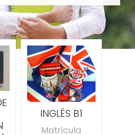
DE
INGLÉS B1
N
Matrícula